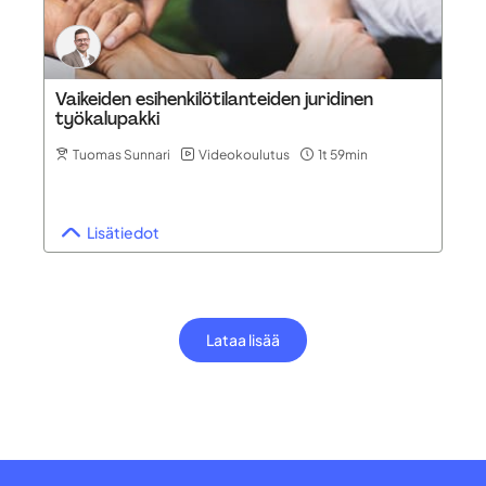
Vaikeiden esihenkilötilanteiden juridinen
työkalupakki
Tuomas Sunnari
Videokoulutus
1t 59min
Lisätiedot
Lataa lisää