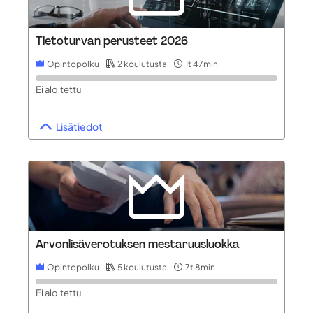
Tietoturvan perusteet 2026
Opintopolku
2 koulutusta
1t 47min
Ei aloitettu
Lisätiedot
Arvonlisäverotuksen mestaruusluokka
Opintopolku
5 koulutusta
7t 8min
Ei aloitettu