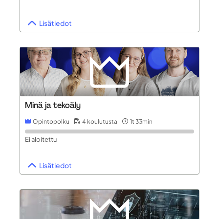
Lisätiedot
Minä ja tekoäly
Opintopolku
4 koulutusta
1t 33min
Ei aloitettu
Lisätiedot