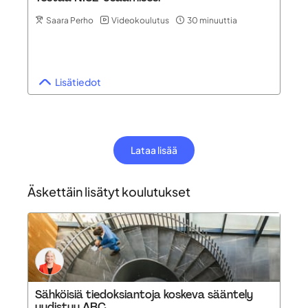
Saara Perho
Videokoulutus
30 minuuttia
Lisätiedot
Lataa lisää
Äskettäin lisätyt koulutukset
Sähköisiä tiedoksiantoja koskeva sääntely
uudistuu ABC