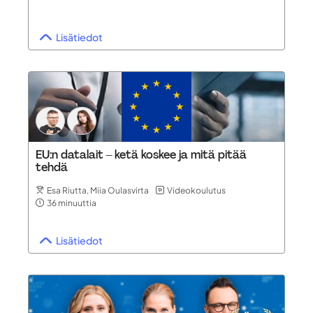
Lisätiedot
EU:n datalait – ketä koskee ja mitä pitää
tehdä
Esa Riutta, Miia Oulasvirta
Videokoulutus
36 minuuttia
Lisätiedot