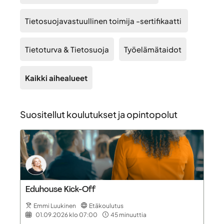
Tietosuojavastuullinen toimija -sertifikaatti
Tietoturva & Tietosuoja
Työelämätaidot
Kaikki aihealueet
Suositellut koulutukset ja opintopolut
Eduhouse Kick-Off
Emmi Luukinen
Etäkoulutus
01.09.2026
klo 07:00
45 minuuttia