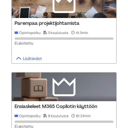
Parempaa projektijohtamista
Opintopolku
5 koulutusta
4t 5min
Ei aloitettu
Lisätiedot
Ensiaskeleet M365 Copilotin käyttöön
Opintopolku
8 koulutusta
8t 24min
Ei aloitettu