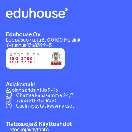
Eduhouse Oy
Leppäsuonkatu 6, 00100 Helsinki
Y-tunnus 1768399-5
Asiakastuki
Avoinna arkisin klo 9-16
Chattaa kanssamme 24/7
+358 20 757 1650
Usein kysytyt kysymykset
Tietosuoja & Käyttöehdot
Tietosuojakäytäntö