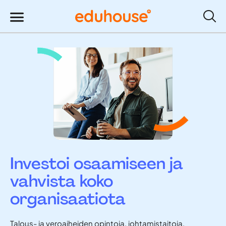
Investoi osaamiseen ja
vahvista koko
organisaatiota
Talous- ja veroaiheiden opintoja, johtamistaitoja,