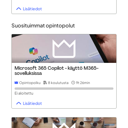
Lisätiedot
Suosituimmat opintopolut
Microsoft 365 Copilot - käyttö M365-
sovelluksissa
Opintopolku
8 koulutusta
9t 26min
Ei aloitettu
Lisätiedot