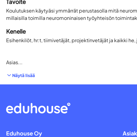
Tavoite
Koulutuksen käytyäsi ymmärrät perustasolla mitä neuromon
millaisilla toimilla neuromoninaisen työyhteisön toimintak
Kenelle
Esihenkilöt, hr:t, tiimivetäjät, projektinvetäjät ja kaikki he
Asias...
Näytä lisää
Eduhouse Oy
Asiak