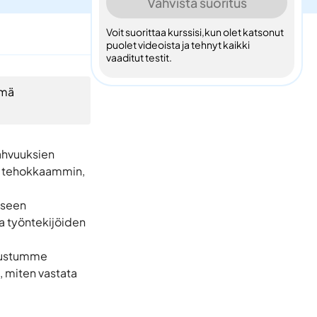
Vahvista suoritus
Voit suorittaa kurssisi,kun olet katsonut
puolet videoista ja tehnyt kaikki
vaaditut testit.
ämä
vahvuuksien
ia tehokkaammin,
kseen
sa työntekijöiden
utustumme
, miten vastata
.