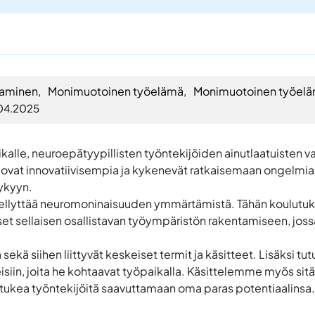
taminen
,
Monimuotoinen työelämä
,
Monimuotoinen työel
04.2025
alle, neuroepätyypillisten työntekijöiden ainutlaatuisten 
it ovat innovatiivisempia ja kykenevät ratkaisemaan ongelm
kykyyn.
dellyttää neuromoninaisuuden ymmärtämistä. Tähän koulutu
rvitset sellaisen osallistavan työympäristön rakentamiseen, jos
ä siihen liittyvät keskeiset termit ja käsitteet. Lisäksi t
isiin, joita he kohtaavat työpaikalla. Käsittelemme myös sitä
 ja tukea työntekijöitä saavuttamaan oma paras potentiaalinsa