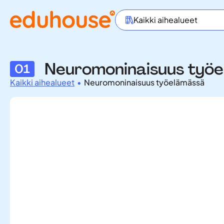
Kaikki aihealueet
Neuromoninaisuus työe
01
Kaikki aihealueet
•
Neuromoninaisuus työelämässä