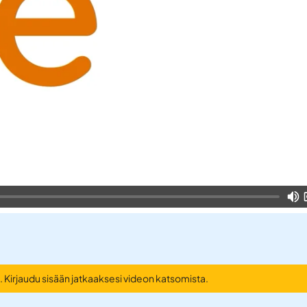
 Kirjaudu sisään jatkaaksesi videon katsomista.