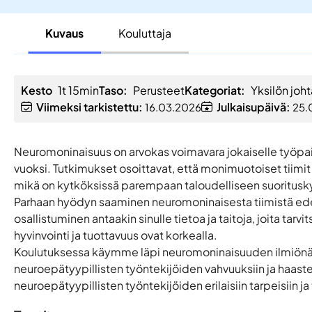
Kuvaus
Kouluttaja
Kesto
1t 15min
Taso:
Perusteet
Kategoriat:
Yksilön joh
Viimeksi tarkistettu:
Julkaisupäivä:
16.03.2026
25.
Neuromoninaisuus on arvokas voimavara jokaiselle työpaik
vuoksi. Tutkimukset osoittavat, että monimuotoiset tiim
mikä on kytköksissä parempaan taloudelliseen suoritus
Parhaan hyödyn saaminen neuromoninaisesta tiimistä e
osallistuminen antaakin sinulle tietoa ja taitoja, joita ta
hyvinvointi ja tuottavuus ovat korkealla.
Koulutuksessa käymme läpi neuromoninaisuuden ilmiönä sek
neuroepätyypillisten työntekijöiden vahvuuksiin ja haaste
neuroepätyypillisten työntekijöiden erilaisiin tarpeisiin