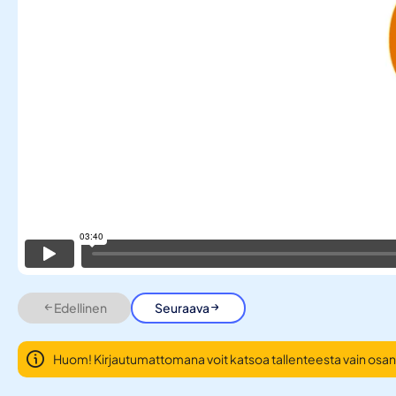
Edellinen
Seuraava
Huom! Kirjautumattomana voit katsoa tallenteesta vain osan.