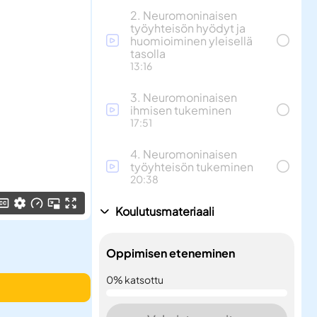
2. Neuromoninaisen
työyhteisön hyödyt ja
huomioiminen yleisellä
tasolla
13:16
3. Neuromoninaisen
ihmisen tukeminen
17:51
4. Neuromoninaisen
työyhteisön tukeminen
20:38
Koulutusmateriaali
Oppimisen eteneminen
0
% katsottu