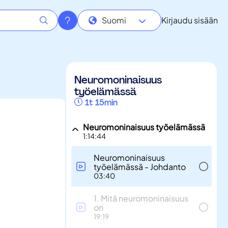
Suomi
Kirjaudu sisään
Neuromoninaisuus
työelämässä
1t 15min
Neuromoninaisuus työelämässä
1:14:44
Neuromoninaisuus
työelämässä - Johdanto
03:40
1. Mitä neuromoninaisuus
on
19:19