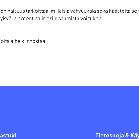
inaisuus tarkoittaa, millaisia vahvuuksia sekä haasteita se
ykyä ja potentiaalin esiin saamista voi tukea.
, joita aihe kiinnostaa.
astuki
Tietosuoja & Kä