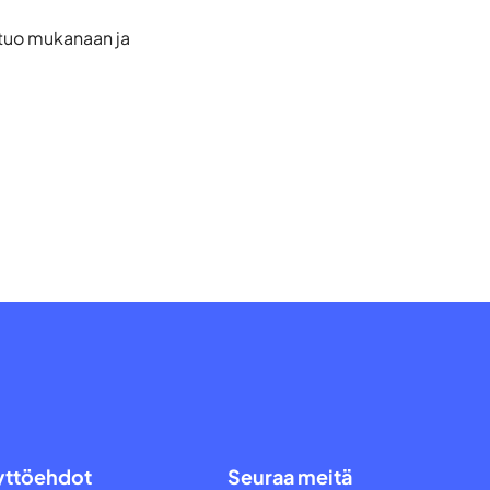
 tuo mukanaan ja
yttöehdot
Seuraa meitä