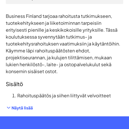
Business Finland tarjoaa rahoitusta tutkimukseen,
tuotekehitykseen ja liiketoiminnan tarpeisiin
erityisesti pienille ja keskikokoisille yrityksille. Tässä
koulutuksessa syvennytään tutkimus- ja
tuotekehitysrahoituksen vaatimuksiin ja käytäntöihin.
Käymme läpi rahoituspäätösten ehdot,
projektiseurannan, ja kulujen tilittämisen, mukaan
lukien henkilöstö-, laite- ja ostopalvelukulut sekä
konsernin sisäiset ostot.
Sisältö
Rahoituspäätös ja siihen liittyvät velvoitteet
Näytä lisää