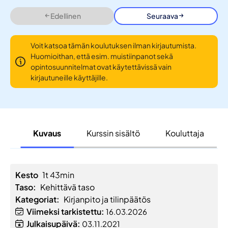
Edellinen
Seuraava
Voit katsoa tämän koulutuksen ilman kirjautumista.
Huomioithan, että esim. muistiinpanot sekä
opintosuunnitelmat ovat käytettävissä vain
kirjautuneille käyttäjille.
Kuvaus
Kurssin sisältö
Kouluttaja
Kesto
1t 43min
Taso:
Kehittävä taso
Kategoriat:
Kirjanpito ja tilinpäätös
Viimeksi tarkistettu:
16.03.2026
Julkaisupäivä:
03.11.2021